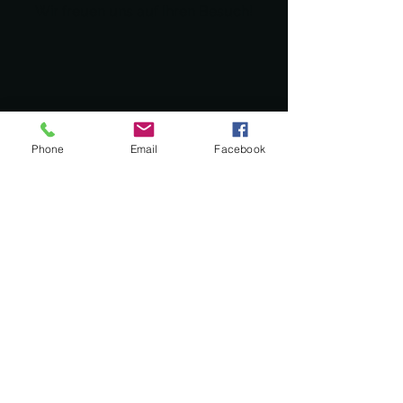
Wir freuen uns auf Ihren Besuch!
Phone
Email
Facebook
Adresse
Dahlhauser Straße 178