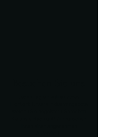
Besuchen Sie uns
Jeden Tag ein kulinarisches
Highlight. Unsere Inklusivangebote
werden Sie begeistern. Sprechen
Sie uns einfach an! Wir wünschen
Ihnen einen angenehmen
Aufenthalt.